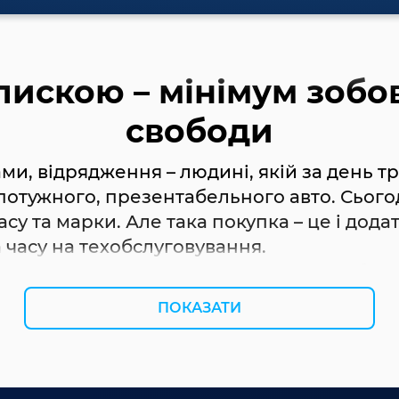
дпискою – мінімум зобо
свободи
ами, відрядження – людині, якій за день т
 потужного, презентабельного авто. Сього
асу та марки. Але така покупка – це і дод
 часу на техобслуговування.
м хорошої автомашини, при цьому щоб в
віс підписки на автомобілі – те, що потріб
ПОКАЗАТИ
і на вигідних для вас умовах.
 машину – порядок ро