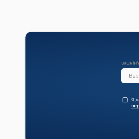
Ваше ім’
Я д
пе