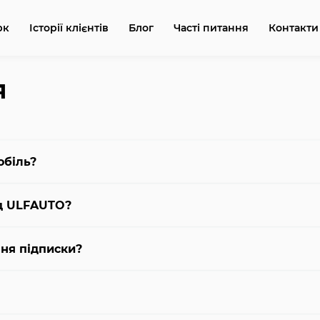
рк
Історії клієнтів
Блог
Часті питання
Контакти
я
обіль?
ід ULFAUTO?
ня підписки?