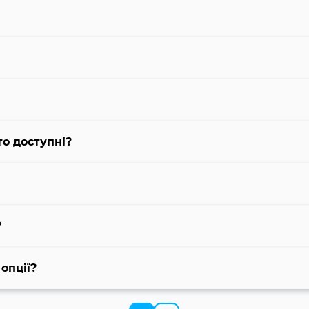
то доступні?
?
 опції?