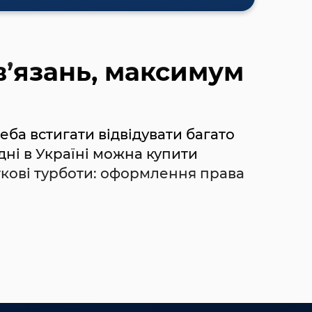
в’язань, максимум
реба встигати відвідувати багато
дні в Україні можна купити
аткові турботи: оформлення права
ашою єдиною турботою було
но. А компанія
ULFAUTO
(Київ)
боти сервісу