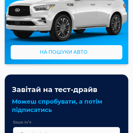
НА ПОШУКИ АВТО
Завітай на тест-драйв
Можеш спробувати, а потім
підписатись
Ваше ім’я